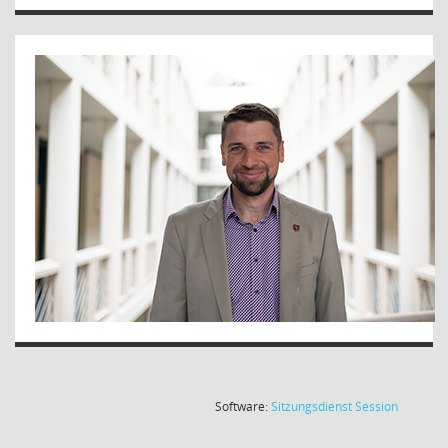
(Wird in
Software:
Sitzungsdienst
Session