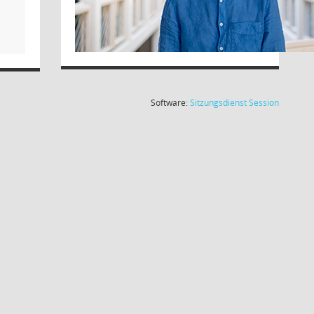
(Wird in
Software:
Sitzungsdienst
Session