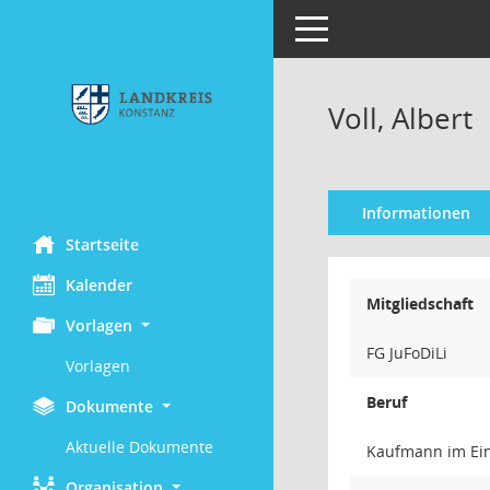
Toggle navigation
Voll, Albert
Informationen
Startseite
Kalender
Mitgliedschaft
Vorlagen
FG JuFoDiLi
Vorlagen
Beruf
Dokumente
Aktuelle Dokumente
Kaufmann im Ei
Organisation