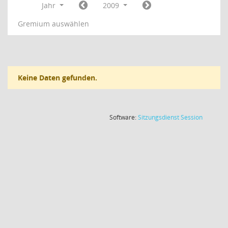
Jahr
2009
Gremium auswählen
Keine Daten gefunden.
(Wird in
Software:
Sitzungsdienst
Session