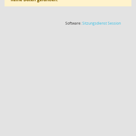
(Wird in
Software:
Sitzungsdienst
Session