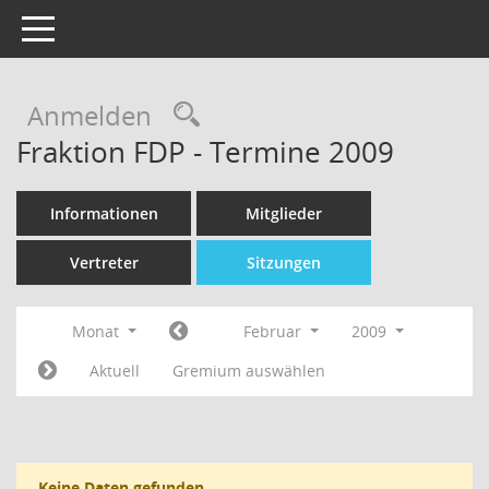
Toggle navigation
Rechercheauswahl
Anmelden
Fraktion FDP - Termine 2009
Informationen
Mitglieder
Vertreter
Sitzungen
Monat
Februar
2009
Aktuell
Gremium auswählen
Keine Daten gefunden.