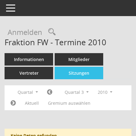
Toggle navigation
Rechercheauswahl
Anmelden
Fraktion FW - Termine 2010
Informationen
Mitglieder
Vertreter
Sitzungen
Quartal
Quartal 3
2010
Aktuell
Gremium auswählen
Keine Daten gefunden.