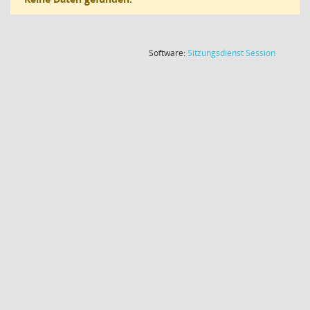
(Wird in
Software:
Sitzungsdienst
Session