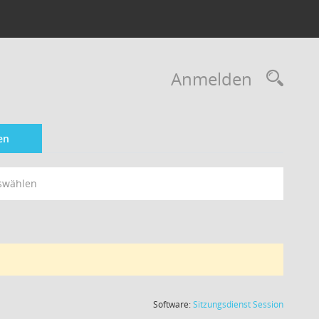
Rec
Anmelden
en
swählen
(Wird in
Software:
Sitzungsdienst
Session