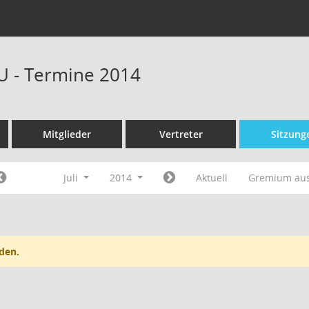
U - Termine 2014
Mitglieder
Vertreter
Sitzung
Juli
2014
Aktuell
Gremium au
den.