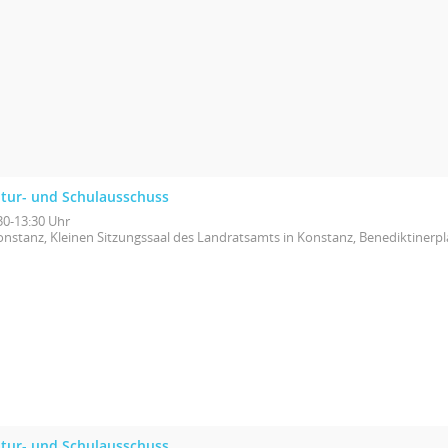
ltur- und Schulausschuss
30-13:30 Uhr
onstanz, Kleinen Sitzungssaal des Landratsamts in Konstanz, Benediktinerpl
ltur- und Schulausschuss