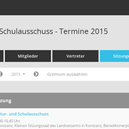
 Schulausschuss - Termine 2015
Mitglieder
Vertreter
Sitzung
2015
Gremium auswählen
tzung
ltur- und Schulausschuss
00-16:45 Uhr
onstanz, Kleinen Sitzungssaal des Landratsamts in Konstanz, Benediktinerpl