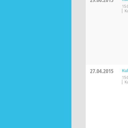
15:
K
27.04.2015
Ku
15:
K