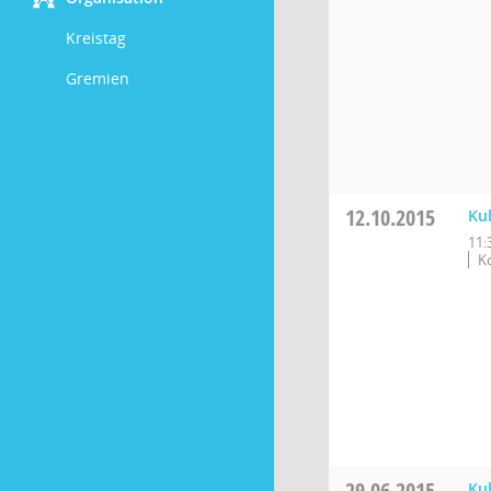
Kreistag
Gremien
12.10.2015
Ku
11:
K
29.06.2015
Ku