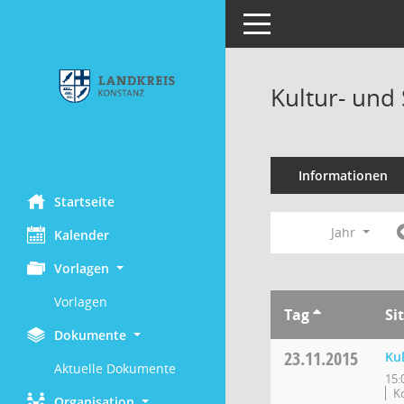
Toggle navigation
Kultur- und
Informationen
Startseite
Jahr
Kalender
Vorlagen
Vorlagen
Tag
Si
Dokumente
23.11.2015
Ku
Aktuelle Dokumente
15:
K
Organisation