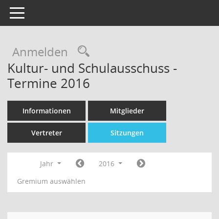
Toggle navigation
Rechercheauswahl
Anmelden
Kultur- und Schulausschuss -
Termine 2016
Informationen
Mitglieder
Vertreter
Sitzungen
Jahr
2016
Gremium auswählen