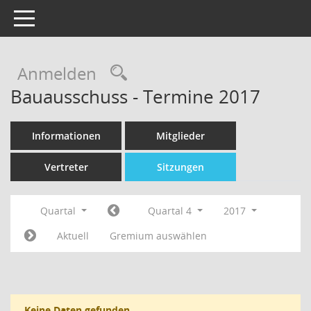
Toggle navigation
Rechercheauswahl
Anmelden
Bauausschuss - Termine 2017
Informationen
Mitglieder
Vertreter
Sitzungen
Quartal
Quartal 4
2017
Aktuell
Gremium auswählen
Keine Daten gefunden.