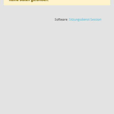
(Wird in
Software:
Sitzungsdienst
Session