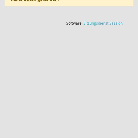
(Wird in
Software:
Sitzungsdienst
Session