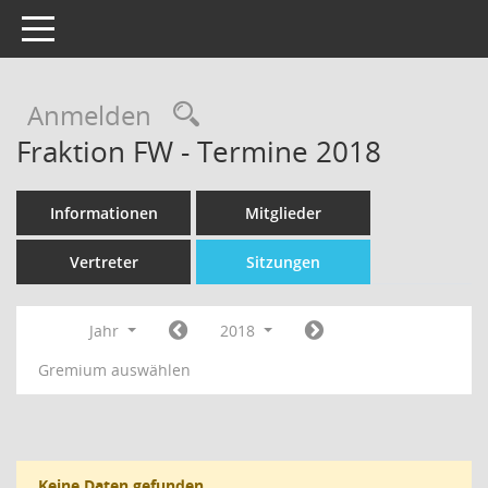
Toggle navigation
Rechercheauswahl
Anmelden
Fraktion FW - Termine 2018
Informationen
Mitglieder
Vertreter
Sitzungen
Jahr
2018
Gremium auswählen
Keine Daten gefunden.