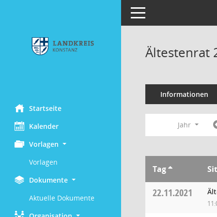
Toggle navigation
Ältestenrat
Informationen
Startseite
Jahr
Kalender
Vorlagen
Vorlagen
Tag
Si
Dokumente
22.11.2021
Äl
Aktuelle Dokumente
11:
Organisation