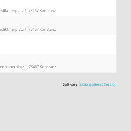
ediktinerplatz 1, 78467 Konstanz
ediktinerplatz 1, 78467 Konstanz
ediktinerplatz 1, 78467 Konstanz
(Wird in
Software:
Sitzungsdienst
Session