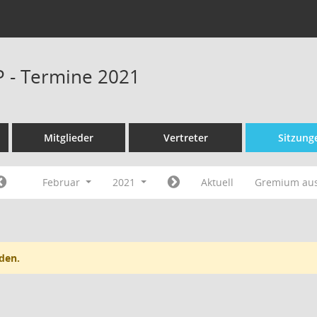
P - Termine 2021
Mitglieder
Vertreter
Sitzung
Februar
2021
Aktuell
Gremium au
den.