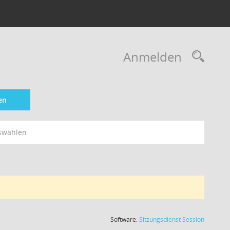
Rec
Anmelden
en
swählen
(Wird in
Software:
Sitzungsdienst
Session