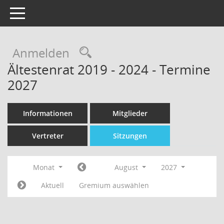
Toggle navigation
Rechercheauswahl
Anmelden
Ältestenrat 2019 - 2024 - Termine
2027
Informationen
Mitglieder
Vertreter
Sitzungen
Monat
August
2027
Aktuell
Gremium auswählen