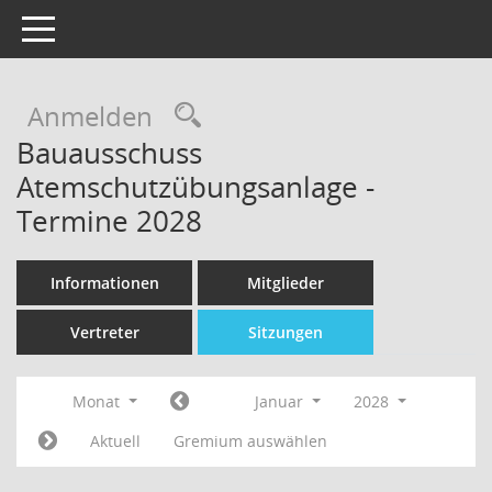
Toggle navigation
Rechercheauswahl
Anmelden
Bauausschuss
Atemschutzübungsanlage -
Termine 2028
Informationen
Mitglieder
Vertreter
Sitzungen
Monat
Januar
2028
Aktuell
Gremium auswählen