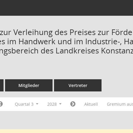
zur Verleihung des Preises zur Förd
 im Handwerk und im Industrie-, Ha
ungsbereich des Landkreises Konstanz 
Mitglieder
Vertreter
Quartal 3
2028
Aktuell
Gremium au