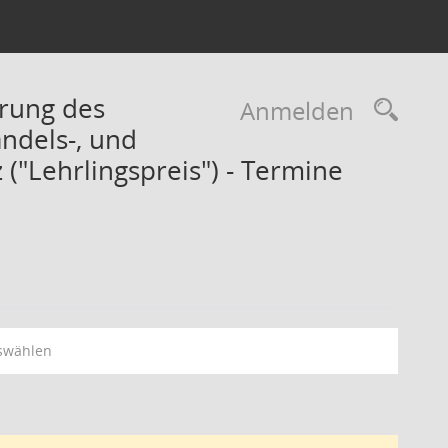
erung des
Rec
Anmelden
ndels-, und
("Lehrlingspreis") - Termine
swählen