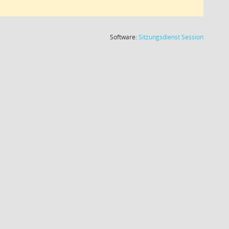
(Wird in
Software:
Sitzungsdienst
Session