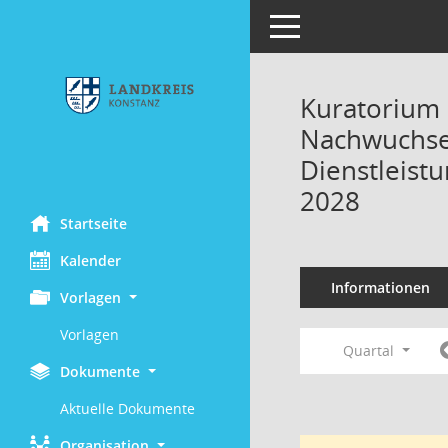
Toggle navigation
Kuratorium 
Nachwuchses
Dienstleist
2028
Startseite
Kalender
Informationen
Vorlagen
Vorlagen
Quartal
Dokumente
Aktuelle Dokumente
Organisation