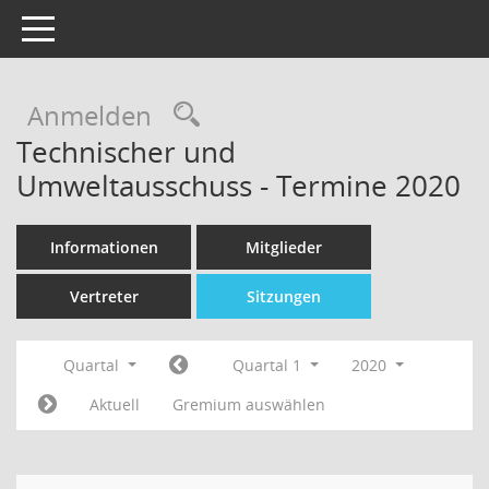
Toggle navigation
Rechercheauswahl
Anmelden
Technischer und
Umweltausschuss - Termine 2020
Informationen
Mitglieder
Vertreter
Sitzungen
Quartal
Quartal 1
2020
Aktuell
Gremium auswählen