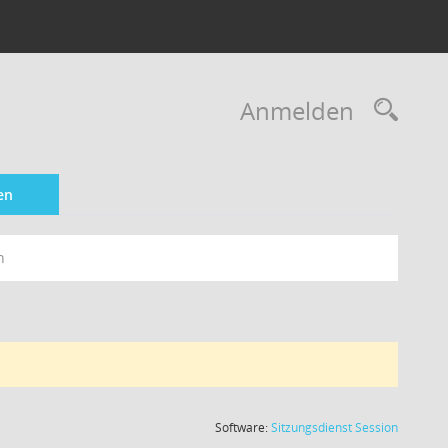
Rec
Anmelden
en
n
(Wird in
Software:
Sitzungsdienst
Session