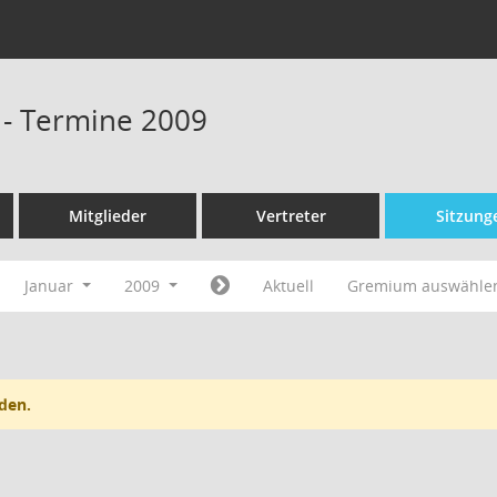
 - Termine 2009
Mitglieder
Vertreter
Sitzung
Januar
2009
Aktuell
Gremium auswähle
den.