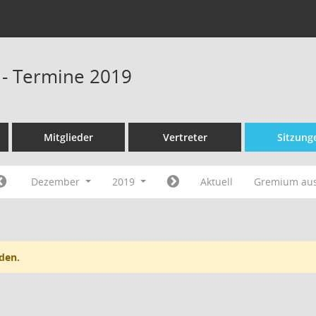
 - Termine 2019
Mitglieder
Vertreter
Sitzung
Dezember
2019
Aktuell
Gremium au
den.