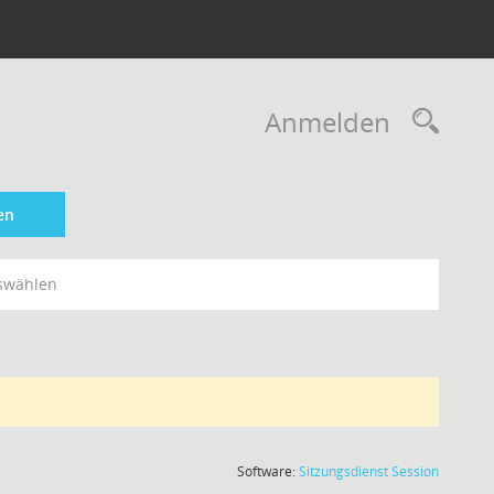
Rec
Anmelden
en
swählen
(Wird in
Software:
Sitzungsdienst
Session