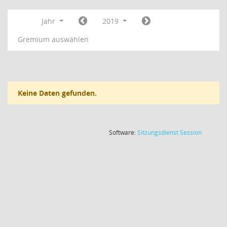
Jahr
2019
Gremium auswählen
Keine Daten gefunden.
(Wird in
Software:
Sitzungsdienst
Session