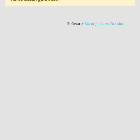
(Wird in
Software:
Sitzungsdienst
Session