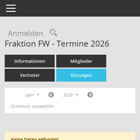
Toggle navigation
Rechercheauswahl
Anmelden
Fraktion FW - Termine 2026
Informationen
Mitglieder
Vertreter
Sitzungen
Jahr
2026
Gremium auswählen
Keine Daten gefunden.