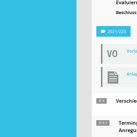
Evaluie
Beschluss
2021/223
VO
Vorl
Anla
Verschie
Ö 3
Termin
Ö 3.1
Anregun