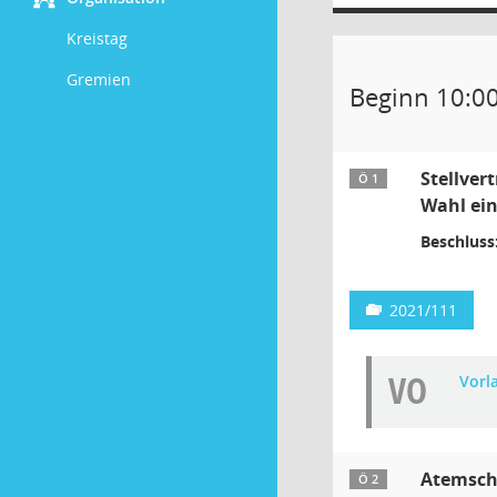
Kreistag
Gremien
Beginn 10:0
Stellver
Ö 1
Wahl ein
Beschluss
2021/111
VO
Vorl
Atemsch
Ö 2