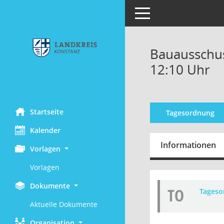
Toggle navigation
Bauausschus
12:10 Uhr
Startseite
Tagesordnung
Kalender
Informationen
Vorlagen
Vorlagen
Dokumente
TO
Tageso
Aktuelle Dokumente
Organisation