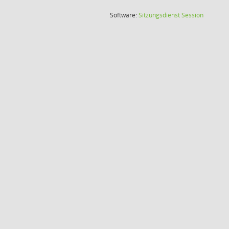
(Wird in
Software:
Sitzungsdienst
Session