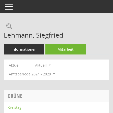
Toggle navigation
Rechercheauswahl
Lehmann, Siegfried
Informationen
Mitarbeit
Aktuell
Aktuell
Amtsperiode 2024 - 2029
GRÜNE
Kreistag