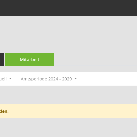
Mitarbeit
uell
Amtsperiode 2024 - 2029
den.