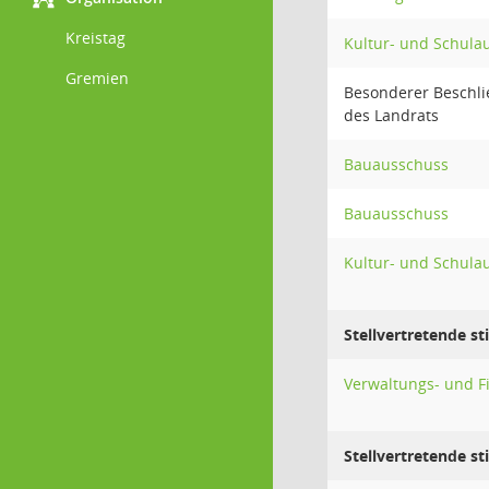
Kreistag
Kultur- und Schula
Gremien
Besonderer Beschl
des Landrats
Bauausschuss
Bauausschuss
Kultur- und Schula
Stellvertretende s
Verwaltungs- und 
Stellvertretende s