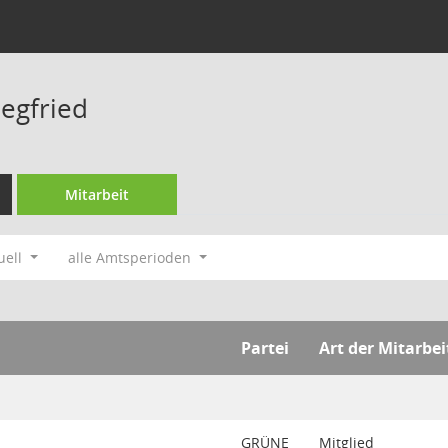
egfried
Mitarbeit
uell
alle Amtsperioden
Partei
Art der Mitarbei
GRÜNE
Mitglied