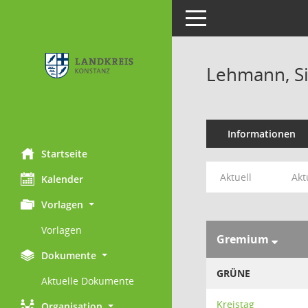
Toggle navigation
Lehmann, Si
Informationen
Startseite
Aktuell
Akt
Kalender
Vorlagen
Vorlagen
Gremium
Dokumente
GRÜNE
Aktuelle Dokumente
Kreistag
Organisation