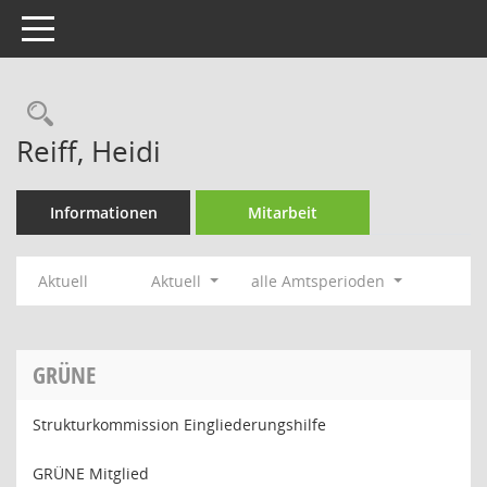
Toggle navigation
Rechercheauswahl
Reiff, Heidi
Informationen
Mitarbeit
Aktuell
Aktuell
alle Amtsperioden
GRÜNE
Strukturkommission Eingliederungshilfe
GRÜNE Mitglied