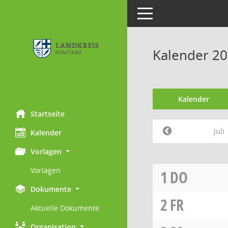
Toggle navigation
Kalender 201
Kalender
Startseite
Juli
Kalender
Vorlagen
Vorlagen
1
DO
Dokumente
2
FR
Aktuelle Dokumente
Organisation