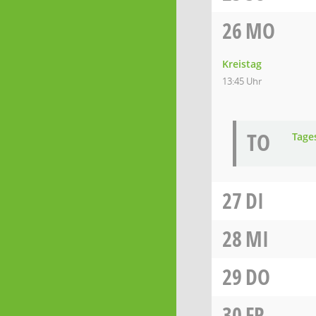
26
MO
Kreistag
13:45 Uhr
TO
Tage
27
DI
28
MI
29
DO
30
FR