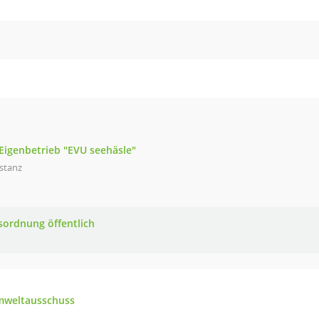
Eigenbetrieb "EVU seehäsle"
stanz
sordnung öffentlich
mweltausschuss