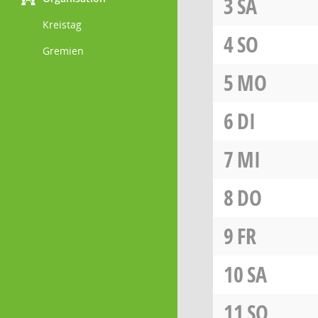
3
SA
Kreistag
4
SO
Gremien
5
MO
6
DI
7
MI
8
DO
9
FR
10
SA
11
SO