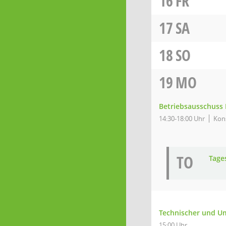
16
FR
17
SA
18
SO
19
MO
Betriebsausschuss 
14:30-18:00 Uhr
Kon
TO
Tage
Technischer und U
15:00 Uhr