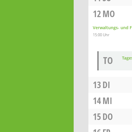
12
MO
Verwaltungs- und 
15:00 Uhr
TO
Tage
13
DI
14
MI
15
DO