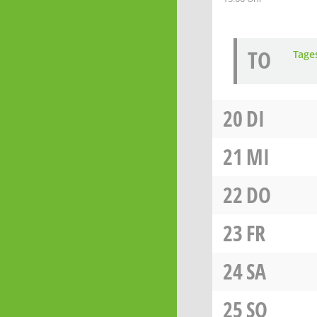
TO
Tage
20
DI
21
MI
22
DO
23
FR
24
SA
25
SO