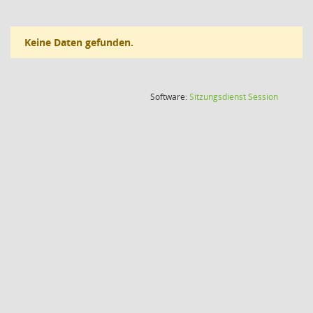
Keine Daten gefunden.
(Wird in
Software:
Sitzungsdienst
Session