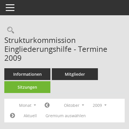
Toggle navigation
Strukturkommission
Eingliederungshilfe - Termine
2009
Informationen
Mitglieder
Sitzungen
Monat
Oktober
2009
Aktuell
Gremium auswählen