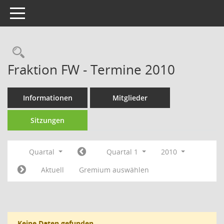
Toggle navigation
Fraktion FW - Termine 2010
Informationen
Mitglieder
Sitzungen
Quartal
Quartal 1
2010
Aktuell
Gremium auswählen
Keine Daten gefunden.