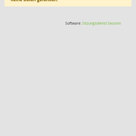
(Wird in
Software:
Sitzungsdienst
Session