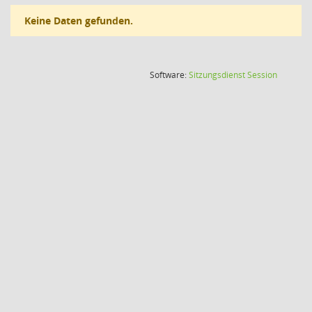
Keine Daten gefunden.
(Wird in
Software:
Sitzungsdienst
Session