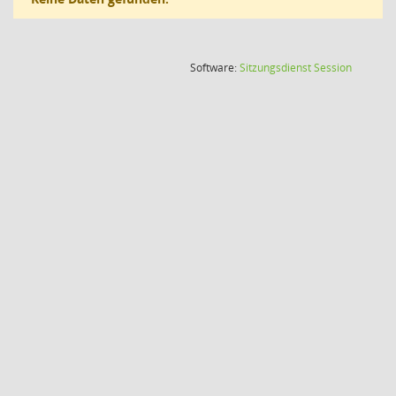
(Wird in
Software:
Sitzungsdienst
Session