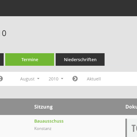
10
Termine
Niederschriften
August
2010
Aktuell
Sitzung
Dok
Bauausschuss
T
Konstanz