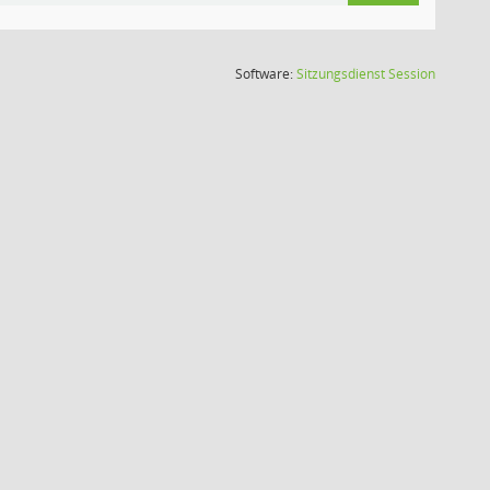
(Wird in
Software:
Sitzungsdienst
Session