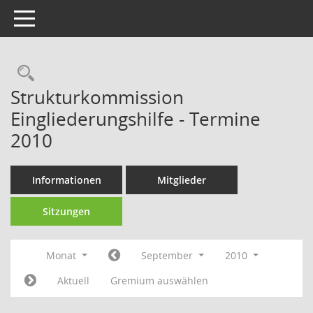
Toggle navigation
Strukturkommission
Eingliederungshilfe - Termine
2010
Informationen
Mitglieder
Sitzungen
Monat
September
2010
Aktuell
Gremium auswählen