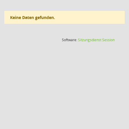
Keine Daten gefunden.
(Wird in
Software:
Sitzungsdienst
Session