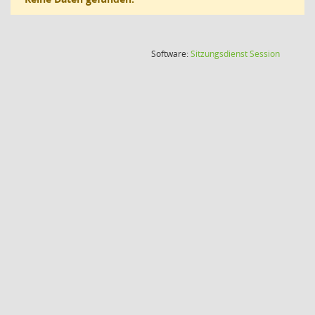
(Wird in
Software:
Sitzungsdienst
Session