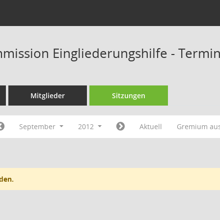
mission Eingliederungshilfe - Termi
Mitglieder
Sitzungen
September
2012
Aktuell
Gremium au
den.