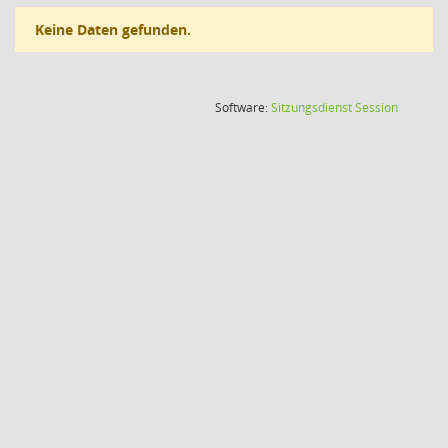
Keine Daten gefunden.
(Wird in
Software:
Sitzungsdienst
Session