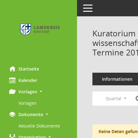
Toggle navigation
Kuratorium 
wissenschaft
Termine 20
Startseite
Informationen
Kalender
Vorlagen
Quartal
Vorlagen
Dokumente
Aktuelle Dokumente
Keine Daten gefun
Organisation