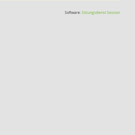
(Wird in
Software:
Sitzungsdienst
Session