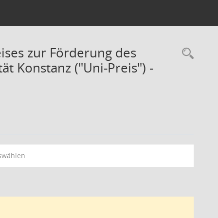
eises zur Förderung des
t Konstanz ("Uni-Preis") -
swählen