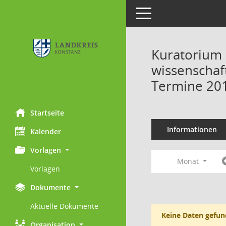
Toggle navigation
Kuratorium 
wissenschaft
Termine 20
Startseite
Informationen
Kalender
Vorlagen
Monat
Vorlagen
Dokumente
Aktuelle Dokumente
Keine Daten gefun
Organisation