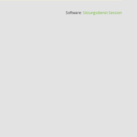
(Wird in
Software:
Sitzungsdienst
Session