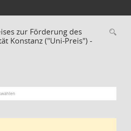
eises zur Förderung des
t Konstanz ("Uni-Preis") -
swählen