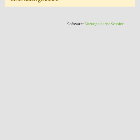
(Wird in
Software:
Sitzungsdienst
Session