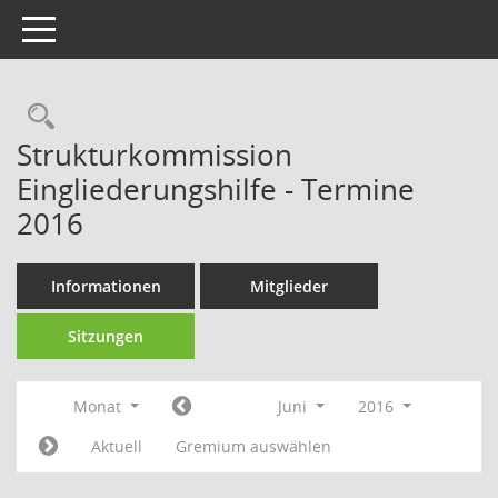
Toggle navigation
Strukturkommission
Eingliederungshilfe - Termine
2016
Informationen
Mitglieder
Sitzungen
Monat
Juni
2016
Aktuell
Gremium auswählen