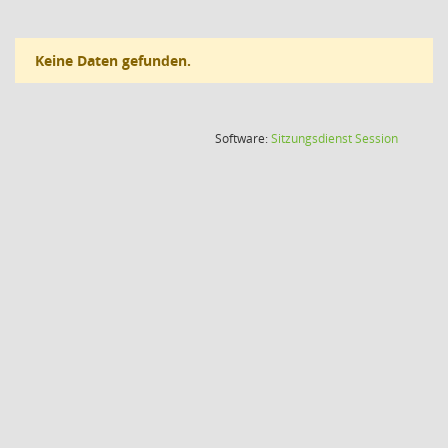
Keine Daten gefunden.
(Wird in
Software:
Sitzungsdienst
Session