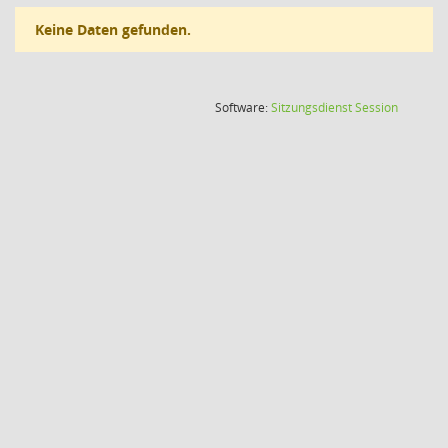
Keine Daten gefunden.
(Wird in
Software:
Sitzungsdienst
Session