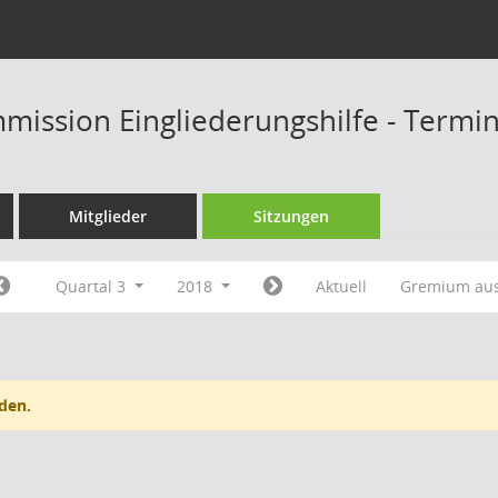
mission Eingliederungshilfe - Termi
Mitglieder
Sitzungen
Quartal 3
2018
Aktuell
Gremium au
den.