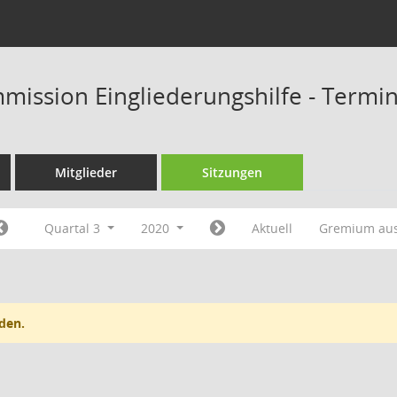
mission Eingliederungshilfe - Termi
Mitglieder
Sitzungen
Quartal 3
2020
Aktuell
Gremium au
den.