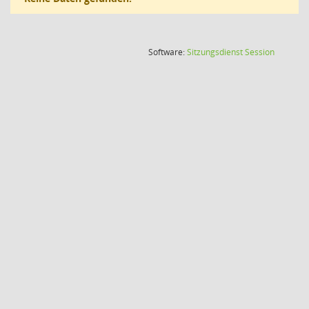
(Wird in
Software:
Sitzungsdienst
Session