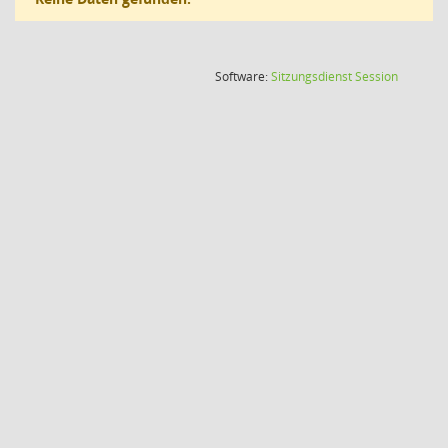
(Wird in
Software:
Sitzungsdienst
Session