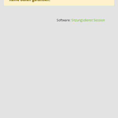
(Wird in
Software:
Sitzungsdienst
Session