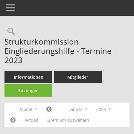
Toggle navigation
Strukturkommission
Eingliederungshilfe - Termine
2023
Informationen
Mitglieder
Sitzungen
Monat
Januar
2023
Aktuell
Gremium auswählen