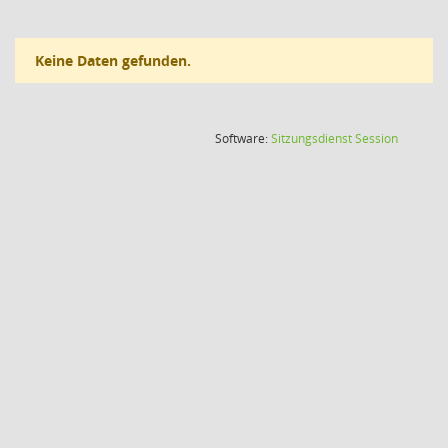
Keine Daten gefunden.
(Wird in
Software:
Sitzungsdienst
Session