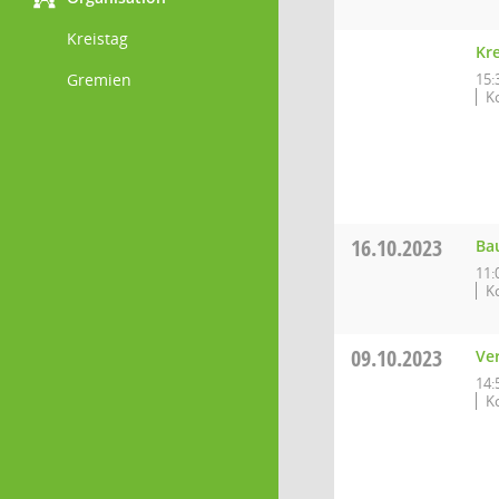
Kreistag
Kre
Gremien
15:
K
16.10.2023
Ba
11:
K
09.10.2023
Ve
14:
K