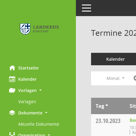
Toggle navigation
Termine 20
Kalender
Startseite
Monat
Kalender
Vorlagen
Vorlagen
Tag
Si
Dokumente
23.10.2023
Ba
Aktuelle Dokumente
10:
K
Organisation