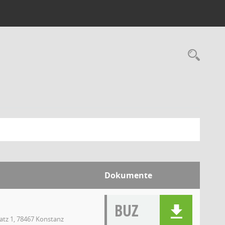
Dokumente
BUZ
atz 1, 78467 Konstanz