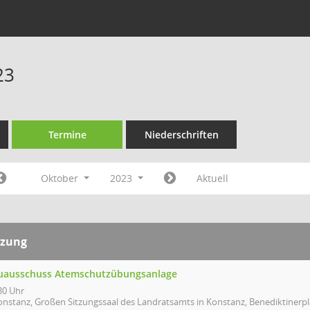
23
Termine
Niederschriften
Oktober
2023
Aktuell
tzung
uausschuss Atemschutzübungsanlage
30 Uhr
onstanz, Großen Sitzungssaal des Landratsamts in Konstanz, Benediktinerpl