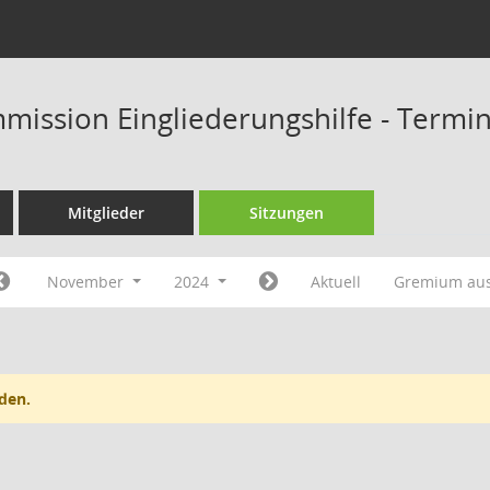
mission Eingliederungshilfe - Termi
Mitglieder
Sitzungen
November
2024
Aktuell
Gremium au
den.