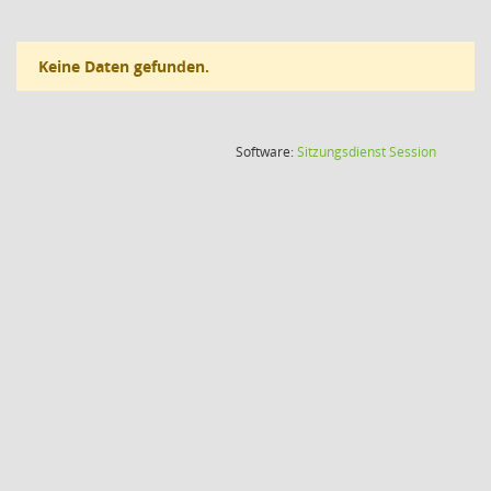
Keine Daten gefunden.
(Wird in
Software:
Sitzungsdienst
Session